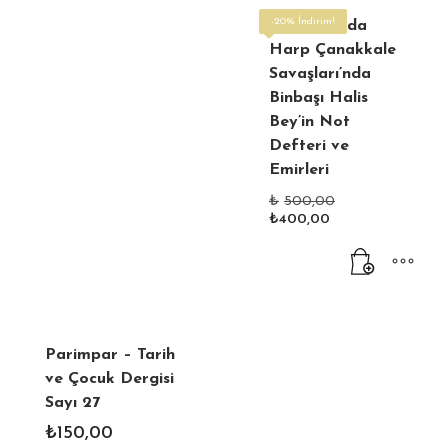
-20% İndirim!
Arıburnu’nda
Harp Çanakkale
Savaşları’nda
Binbaşı Halis
Bey’in Not
Defteri ve
Emirleri
Orijinal
₺
500,00
Şu
fiyat:
₺
400,00
andaki
₺500,00.
fiyat:
₺400,00.
Parimpar – Tarih
ve Çocuk Dergisi
Sayı 27
₺
150,00