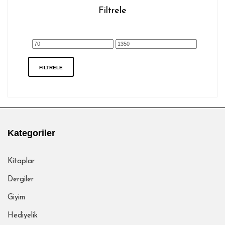
Filtrele
En
En
FILTRELE
düşük
yüksek
fiyat
fiyat
Kategoriler
Kitaplar
Dergiler
Giyim
Hediyelik