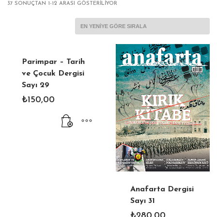
EN
37 SONUÇTAN 1-12 ARASI GÖSTERILIYOR
YENIYE
GÖRE
SIRALANDI
Parimpar – Tarih
ve Çocuk Dergisi
Sayı 29
₺
150,00
Anafarta Dergisi
Sayı 31
₺
280,00