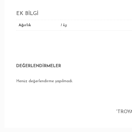
EK BILGI
Ağırlık
1 kg
DEĞERLENDIRMELER
Henüz değerlendirme yapılmadı.
“TROY