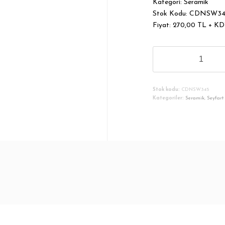
Kategori: Seramik
Stok Kodu: CDNSW3
Fiyat: 270,00 TL + K
Troya
Atı
Formlu
Kolye
Stok kodu:
CDNSW345
2
Kategoriler:
Seramik
,
Seyfart
adet