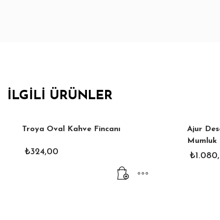
İLGILI ÜRÜNLER
Troya Oval Kahve Fincanı
Ajur De
Mumluk
₺
324,00
₺
1.080