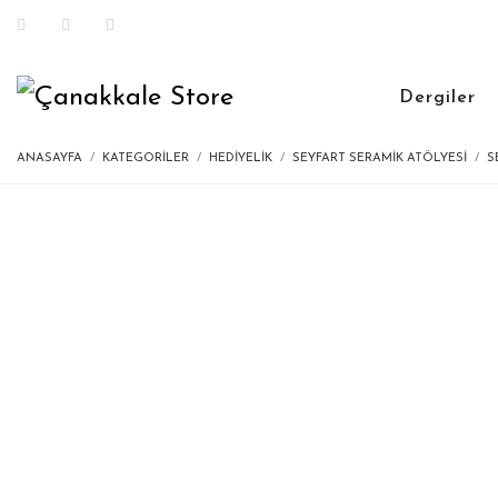
Dergiler
ANASAYFA
KATEGORILER
HEDIYELIK
SEYFART SERAMIK ATÖLYESI
S