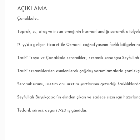
AÇIKLAMA
Çanakkale…
Toprak, su, ateş ve insan emeğinin harmanlandığı seramik atölyeler
17. yy’da gelişen ticaret ile Osmanlı coğrafyasının farklı bölgeleri
Tarihî Troya ve Çanakkale seramikleri, seramik sanatçısı Seyfull
Tarihî seramiklerden esinlenilerek çağdaş yorumlamalarla çömlekçi 
Seramik ürünü; üretim anı, üretim şartlarının getirdiği farklılıklarda
Seyfullah Büyükçapar’ın elinden çıkan ve sadece sizin için hazırlana
Tedarik süresi, asgari 7-20 iş günüdür.