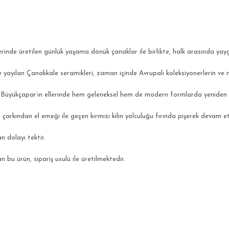
inde üretilen günlük yaşama dönük çanaklar ile birlikte, halk arasında yayg
ne yayılan Çanakkale seramikleri, zaman içinde Avrupalı koleksiyonerlerin ve m
ah Büyükçapar’ın ellerinde hem geleneksel hem de modern formlarda yeniden
çarkından el emeği ile geçen kırmızı kilin yolculuğu fırında pişerek devam e
n dolayı tektir.
n bu ürün, sipariş usulü ile üretilmektedir.