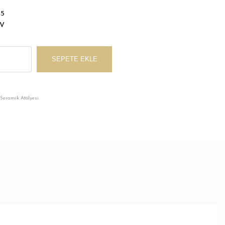
45
DV
SEPETE EKLE
 Seramik Atölyesi