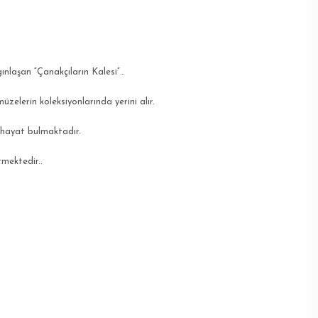
ınlaşan “Çanakçıların Kalesi”…
üzelerin koleksiyonlarında yerini alır.
 hayat bulmaktadır.
tmektedir..