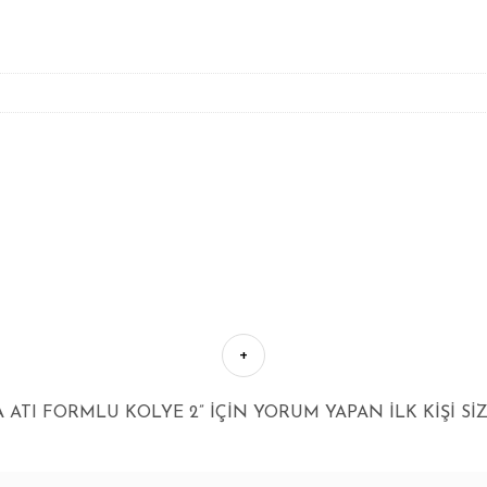
A ATI FORMLU KOLYE 2” IÇIN YORUM YAPAN ILK KIŞI SI